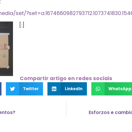
:
media/set/?set=a.1674660982793712.1073741830.1
[:]
Compartir artigo en redes sociais
Twitter
LinkedIn
WhatsApp
entos?
Esforzos e cambi