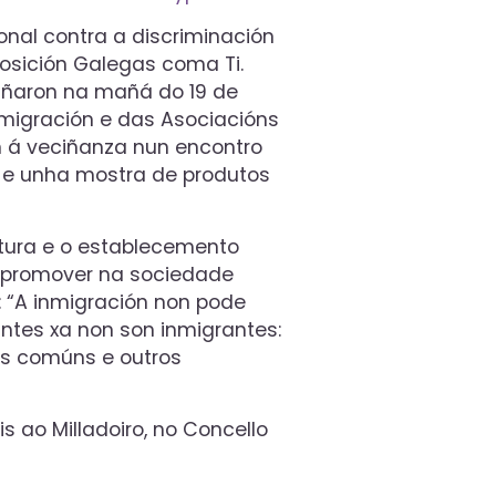
onal contra a discriminación
osición Galegas coma Ti.
pañaron na mañá do 19 de
migración e das Asociacións
on á veciñanza nun encontro
 e unha mostra de produtos
ltura e o establecemento
e promover na sociedade
: “A inmigración non pode
antes xa non son inmigrantes:
is comúns e outros
is ao Milladoiro, no Concello