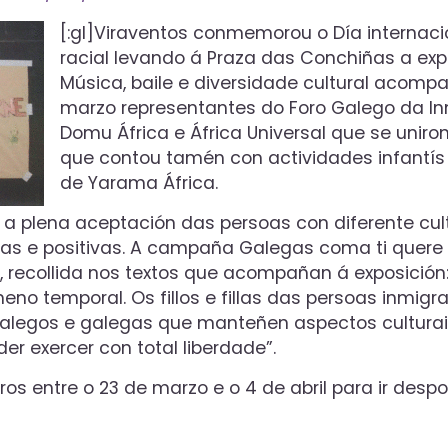
[:gl]Viraventos conmemorou o Día internaci
racial levando á Praza das Conchiñas a exp
Música, baile e diversidade cultural acom
marzo representantes do Foro Galego da In
Domu África e África Universal que se unir
que contou tamén con actividades infantís
de Yarama África.
 a plena aceptación das persoas con diferente cu
das e positivas. A campaña Galegas coma ti quer
e, recollida nos textos que acompañan á exposición
o temporal. Os fillos e fillas das persoas inmigr
galegos e galegas que manteñen aspectos cultura
er exercer con total liberdade”.
ros entre o 23 de marzo e o 4 de abril para ir despo