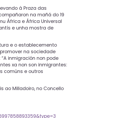
 levando á Praza das
l acompañaron na mañá do 19
 África e África Universal
antís e unha mostra de
ltura e o establecemento
e promover na sociedade
: “A inmigración non pode
antes xa non son inmigrantes:
is comúns e outros
is ao Milladoiro, no Concello
546997858893359&type=3