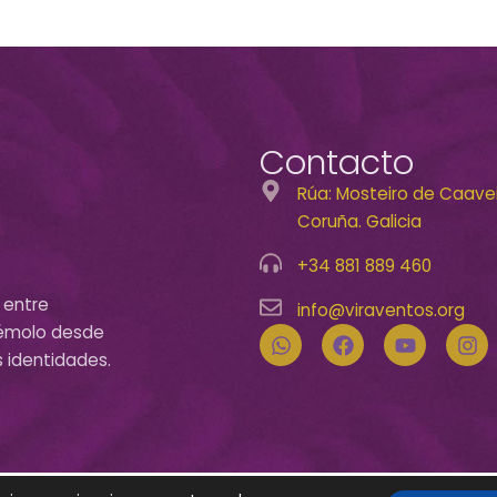
Contacto
Rúa: Mosteiro de Caaveir
Coruña. Galicia
+34 881 889 460
 entre
info@viraventos.org
acémolo desde
s identidades.