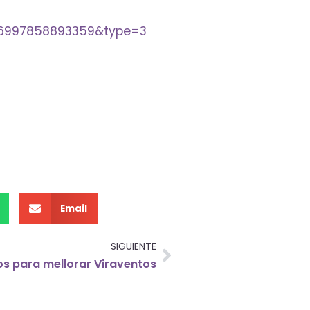
546997858893359&type=3
Email
SIGUIENTE
os para mellorar Viraventos