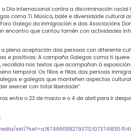
 Día internacional contra a discriminación racial
gas coma Ti. Música, baile e diversidade cultura
Foro Galego da Inmigración e das Asociacións Domu
un encontro que contou tamén con actividades inf
 a plena aceptación das persoas con diferente cu
das e positivas. A campaña Galegas coma ti quer
e, recollida nos textos que acompañan á exposición
o temporal. Os fillos e fillas das persoas inmigr
galegos e galegas que manteñen aspectos cultura
er exercer con total liberdade”.
ros entre o 23 de marzo e o 4 de abril para ir despo
:
media/set/?set=a.1674660982793712.1073741830.1