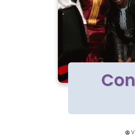
Con
V