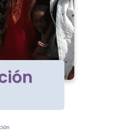
ción
ción