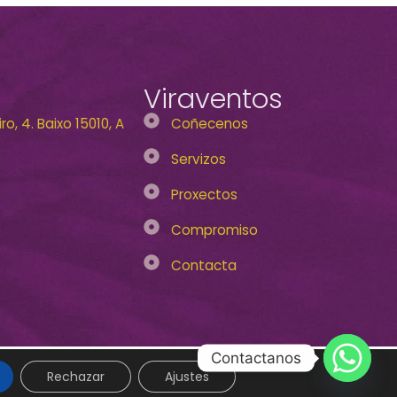
Viraventos
o, 4. Baixo 15010, A
Coñecenos
Servizos
Proxectos
Compromiso
Contacta
Contactanos
Política de privacidade
Aviso legal
Política de cookies
Rechazar
Ajustes