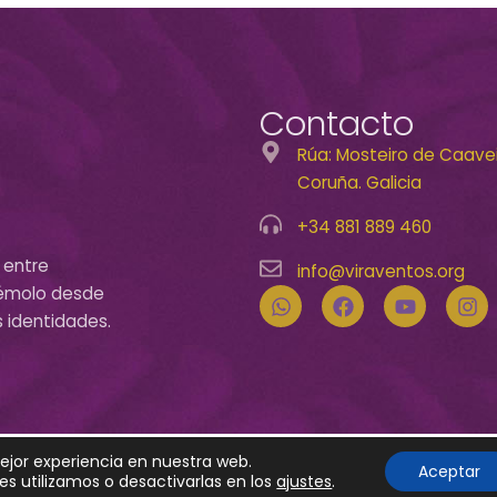
Contacto
Rúa: Mosteiro de Caaveir
Coruña. Galicia
+34 881 889 460
 entre
info@viraventos.org
acémolo desde
s identidades.
mejor experiencia en nuestra web.
eño de
Jorge Bravo
Aceptar
s utilizamos o desactivarlas en los
ajustes
.