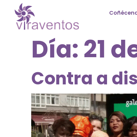
Coñécen
Día:
21 d
Contra a di