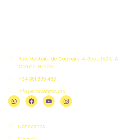
convivencia entre persoas con diversas orixes
nacionais ou culturais. Facémolo desde a
reivindicación, a proximidade e o afecto por todas
as identidades.
Contacto
Rúa: Mosteiro de Caaveiro, 4. Baixo 15010, A
Coruña. Galicia
+34 881 889 460
info@viraventos.org
Viraventos
Coñecenos
Servizos