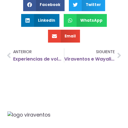
Facebook
Twitter
LinkedIn
WhatsApp
Email
ANTERIOR
SIGUIENTE
Experiencias de voluntariado en Viraventos con Aïnoha
Viraventos e Wayalia A Coruña celebran un taller presencial sobre coidados de persoas maiores e aplicacións da Intelixencia Artificial
Traballamos para garantir a igualdade e a