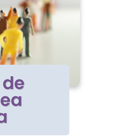
 de
dea
a