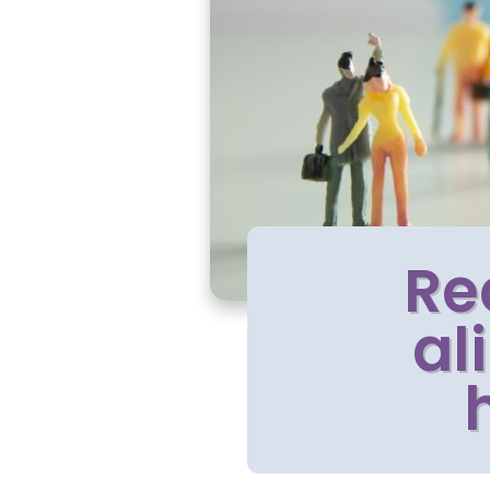
Re
al