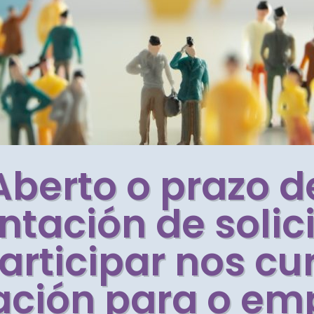
Aberto o prazo d
ntación de solic
articipar nos cu
ación para o em