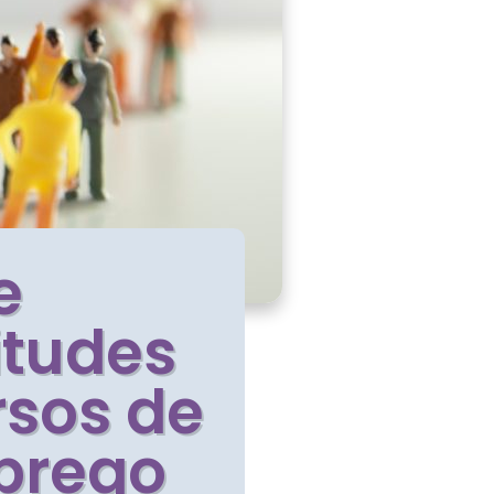
e
itudes
rsos de
prego