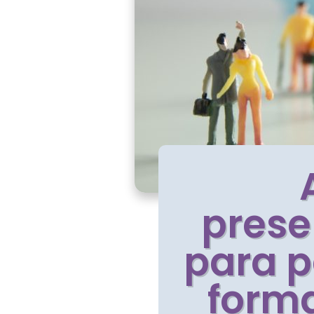
prese
para p
form