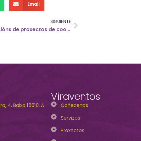
Email
SIGUIENTE
A Xunta elimina as subvencións de proxectos de cooperación ao desenvolvemento
Viraventos
o, 4. Baixo 15010, A
Coñecenos
Servizos
Proxectos