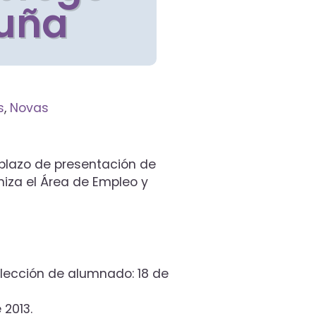
ruña
s
,
Novas
l plazo de presentación de
niza el Área de Empleo y
elección de alumnado: 18 de
 2013.